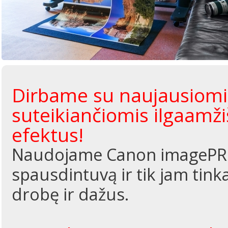
Dirbame su naujausiomis
suteikiančiomis ilgaamž
efektus!
Naudojame Canon imagePRO
spausdintuvą ir tik jam tin
drobę ir dažus.