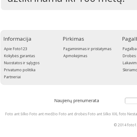
Informacija
Pirkimas
Pagal
Apie Foto123
Pagaminimas ir pristatymas
Pagalba
Kokybės garantas
Apmokėjimas
Drobės 
Nuostatos ir sąlygos
Lakavim
Privatumo politika
Skiriamo
Partneriai
Naujienų prenumerata
Foto ant šilko Foto ant medžio Foto ant drobės Foto ant šilko XXL foto Nesta
© 2014 foto12