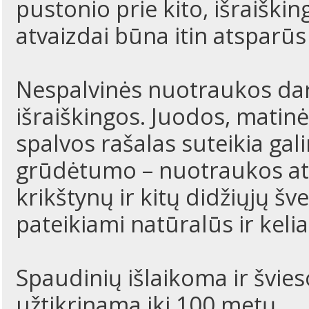
pustonio prie kito, išraiškin
atvaizdai būna itin atsparū
Nespalvinės nuotraukos da
išraiškingos. Juodos, matinė
spalvos rašalas suteikia gal
grūdėtumo – nuotraukos atr
krikštynų ir kitų didžiųjų š
pateikiami natūralūs ir kelia
Spaudinių išlaikoma ir švi
užtikrinama iki 100 metų.