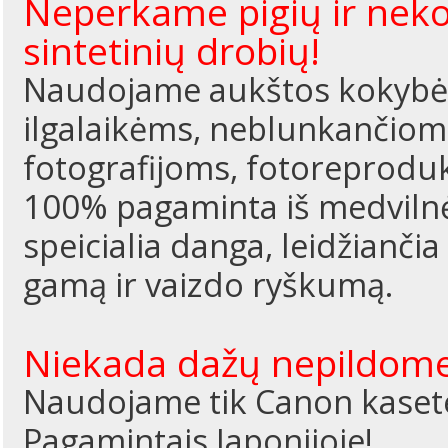
Neperkame pigių ir neko
sintetinių drobių!
Naudojame aukštos kokybės 
ilgalaikėms, neblunkančiom
fotografijoms, fotoreproduk
100% pagaminta iš medvilnė
speicialia danga, leidžiančia
gamą ir vaizdo ryškumą.
Niekada dažų nepildome
Naudojame tik Canon kasetes
Pagamintais Japonijoje!