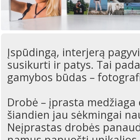
Įspūdingą, interjerą pagyv
susikurti ir patys. Tai pa
gamybos būdas – fotografi
Drobė – įprasta medžiaga d
šiandien jau sėkmingai nau
Neįprastas drobės panaud
namus papuošti unikalios 