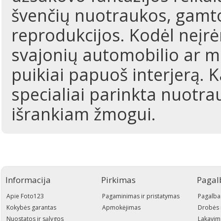
švenčių nuotraukos, gamto
reprodukcijos. Kodėl neįr
svajonių automobilio ar m
puikiai papuoš interjerą. 
specialiai parinkta nuotrau
išrankiam žmogui.
Informacija
Pirkimas
Pagal
Apie Foto123
Pagaminimas ir pristatymas
Pagalba
Kokybės garantas
Apmokėjimas
Drobės 
Nuostatos ir sąlygos
Lakavim