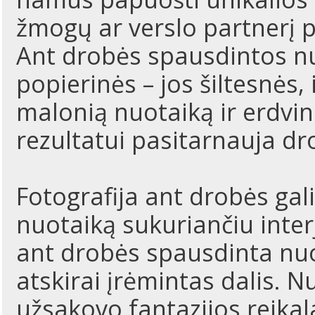
žmogų ar verslo partnerį p
Ant drobės spausdintos nu
popierinės – jos šiltesnės,
malonią nuotaiką ir erdvin
rezultatui pasitarnauja dr
Fotografija ant drobės gali
nuotaiką sukuriančiu inter
ant drobės spausdinta nuo
atskirai įrėmintas dalis. 
užsakovo fantazijos reikala