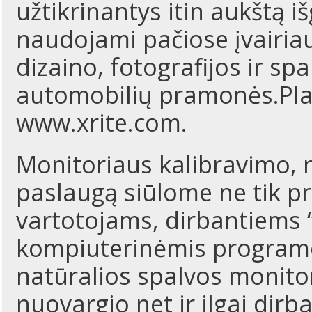
užtikrinantys itin aukštą
naudojami pačiose įvairiau
dizaino, fotografijos ir spa
automobilių pramonės.Plač
www.xrite.com
.
Monitoriaus kalibravimo, n
paslaugą siūlome ne tik p
vartotojams, dirbantiems “
kompiuterinėmis programo
natūralios spalvos monitor
nuovargio net ir ilgai dirb