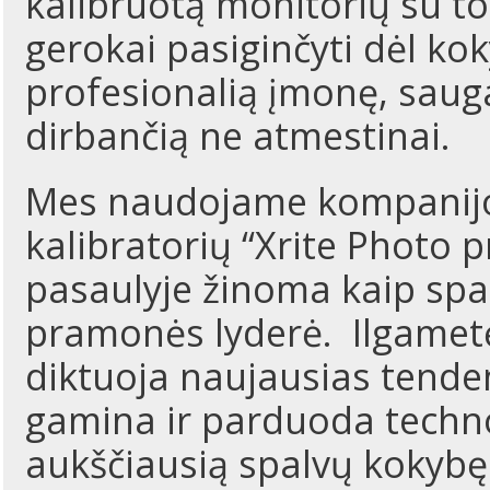
kalibruotą monitorių su to
gerokai pasiginčyti dėl kok
profesionalią įmonę, sauga
dirbančią ne atmestinai.
Mes naudojame kompanijos
kalibratorių “Xrite Photo p
pasaulyje žinoma kaip spa
pramonės lyderė. Ilgametę p
diktuoja naujausias tende
gamina ir parduoda techno
aukščiausią spalvų kokybę