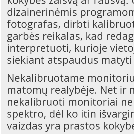
kokybės žalsvą ar rausvą. O
dizainerinėmis programomi
fotografas, dirbti kalibruo
garbės reikalas, kad reda
interpretuoti, kurioje viet
siekiant atspaudus matyti
Nekalibruotame monitoriuj
matomų realybėje. Net ir
nekalibruoti monitoriai ne
spektro, dėl ko itin išvar
vaizdas yra prastos kokyb