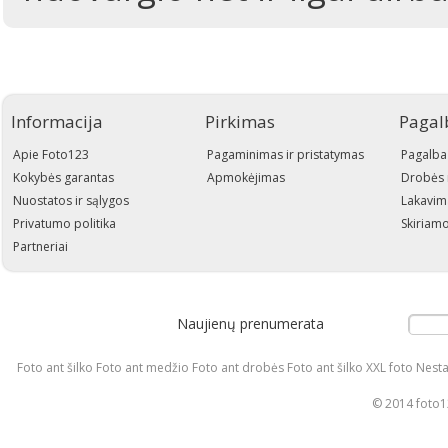
Informacija
Pirkimas
Pagal
Apie Foto123
Pagaminimas ir pristatymas
Pagalba
Kokybės garantas
Apmokėjimas
Drobės 
Nuostatos ir sąlygos
Lakavim
Privatumo politika
Skiriamo
Partneriai
Naujienų prenumerata
Foto ant šilko Foto ant medžio Foto ant drobės Foto ant šilko XXL foto Nesta
© 2014 foto12