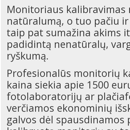
Monitoriaus kalibravimas n
natūralumą, o tuo pačiu ir
taip pat sumažina akims it
padidintą nenatūralų, var
ryškumą.
Profesionalūs monitorių ka
kaina siekia apie 1500 eu
fotolaboratorijų ar plači
verčiamos ekonominių išsk
galvos dėl spausdinamos p