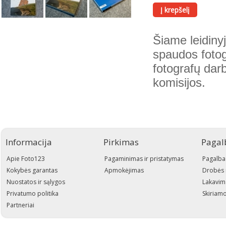
Į krepšelį
Šiame leidiny
spaudos fotog
fotografų darb
komisijos.
Informacija
Pirkimas
Pagal
Apie Foto123
Pagaminimas ir pristatymas
Pagalba
Kokybės garantas
Apmokėjimas
Drobės 
Nuostatos ir sąlygos
Lakavim
Privatumo politika
Skiriamo
Partneriai